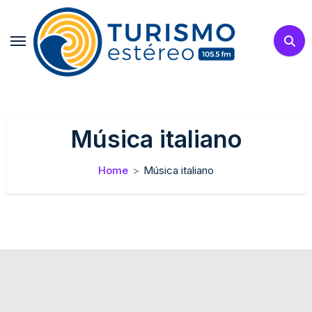
Skip
to
content
Música italiano
Home
Música italiano